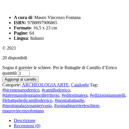
A cura di
: Mauro Vincenzo Fontana
ISBN:
9788897906865
Formato
: 16,5 x 23 cm
Pagine
: 64
Lingua
: Italiano
© 2021
20 disponibili
Sogna il guerrier le schiere. Per le Battaglie di Camillo d’Errico
quantità
Aggiungi al carrello
Categorie:
ARCHEOLOGIA ARTE
,
Cataloghi
Tag:
#bicentenarioderrico
,
#camilloderrico
,
#datrentannileggiamoilterritorio
,
#editorimatera
,
#edizionigiannatelli
,
#lebattagliedicamilloderrico
,
#mostrabattaglie
,
#mostrapalazzosangervasio
,
#sognailguerrierleschiere
,
maurovincenzofontana
Descrizione
Recensioni (0)