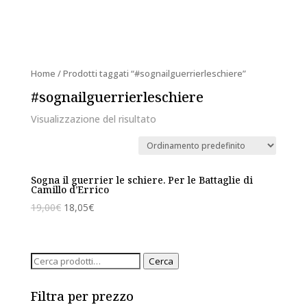
Home
/ Prodotti taggati “#sognailguerrierleschiere”
#sognailguerrierleschiere
Visualizzazione del risultato
Sogna il guerrier le schiere. Per le Battaglie di
Camillo d’Errico
19,00
€
18,05
€
Cerca:
Cerca
Filtra per prezzo