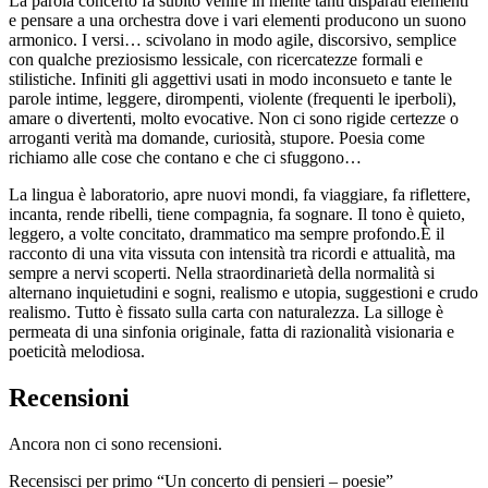
La parola concerto fa subito venire in mente tanti disparati elementi
e pensare a una orchestra dove i vari elementi producono un suono
armonico. I versi… scivolano in modo agile, discorsivo, semplice
con qualche preziosismo lessicale, con ricercatezze formali e
stilistiche. Infiniti gli aggettivi usati in modo inconsueto e tante le
parole intime, leggere, dirompenti, violente (frequenti le iperboli),
amare o divertenti, molto evocative. Non ci sono rigide certezze o
arroganti verità ma domande, curiosità, stupore. Poesia come
richiamo alle cose che contano e che ci sfuggono…
La lingua è laboratorio, apre nuovi mondi, fa viaggiare, fa riflettere,
incanta, rende ribelli, tiene compagnia, fa sognare. Il tono è quieto,
leggero, a volte concitato, drammatico ma sempre profondo.È il
racconto di una vita vissuta con intensità tra ricordi e attualità, ma
sempre a nervi scoperti. Nella straordinarietà della normalità si
alternano inquietudini e sogni, realismo e utopia, suggestioni e crudo
realismo. Tutto è fissato sulla carta con naturalezza. La silloge è
permeata di una sinfonia originale, fatta di razionalità visionaria e
poeticità melodiosa.
Recensioni
Ancora non ci sono recensioni.
Recensisci per primo “Un concerto di pensieri – poesie”