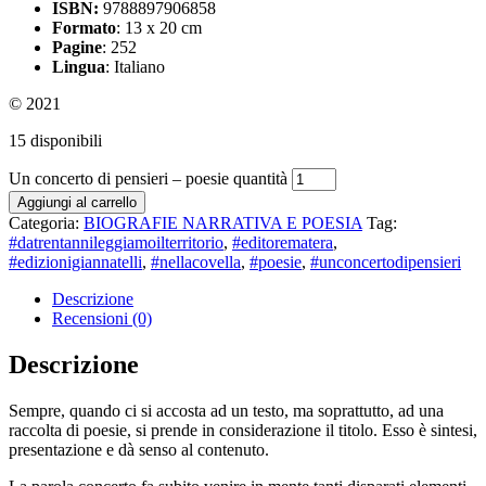
ISBN:
9788897906858
Formato
: 13 x 20 cm
Pagine
: 252
Lingua
: Italiano
© 2021
15 disponibili
Un concerto di pensieri – poesie quantità
Aggiungi al carrello
Categoria:
BIOGRAFIE NARRATIVA E POESIA
Tag:
#datrentannileggiamoilterritorio
,
#editorematera
,
#edizionigiannatelli
,
#nellacovella
,
#poesie
,
#unconcertodipensieri
Descrizione
Recensioni (0)
Descrizione
Sempre, quando ci si accosta ad un testo, ma soprattutto, ad una
raccolta di poesie, si prende in considerazione il titolo. Esso è sintesi,
presentazione e dà senso al contenuto.