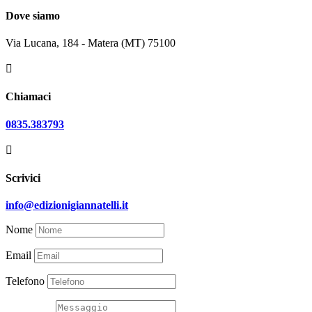
Dove siamo
Via Lucana, 184 - Matera (MT) 75100

Chiamaci
0835.383793

Scrivici
info@edizionigiannatelli.it
Nome
Email
Telefono