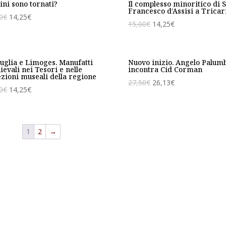
cini sono tornati?
Il complesso minoritico di 
Francesco d’Assisi a Tricar
0
€
14,25
€
15,00
€
14,25
€
uglia e Limoges. Manufatti
Nuovo inizio. Angelo Palum
evali nei Tesori e nelle
incontra Cid Corman
ezioni museali della regione
27,50
€
26,13
€
0
€
14,25
€
1
2
→