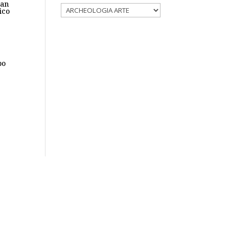
San
ico
bo