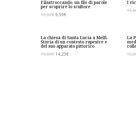
Filastroccando, un filo di parole
I vi
per scoprire lo scultore
15,0
10,00
€
9,50
€
La chiesa di Santa Lucia a Melfi.
La P
Storia di un contesto rupestre e
medi
del suo apparato pittorico
coll
15,00
€
14,25
€
15,0