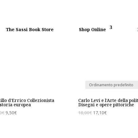
The Sassi Book Store
Shop Online
llo d’Errico Collezionista
Carlo Levi e l’Arte della polit
storia europea
Disegni e opere pittoriche
0
€
9,50
€
18,00
€
17,10
€