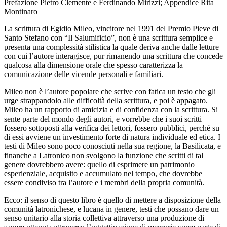
Prefazione Pietro Clemente e Ferdinando Mirizzi; Appendice Rita
Montinaro
La scrittura di Egidio Mileo, vincitore nel 1991 del Premio Pieve di
Santo Stefano con “Il Salumificio”, non è una scrittura semplice e
presenta una complessità stilistica la quale deriva anche dalle letture
con cui l’autore interagisce, pur rimanendo una scrittura che concede
qualcosa alla dimensione orale che spesso caratterizza la
comunicazione delle vicende personali e familiari.
Mileo non è l’autore popolare che scrive con fatica un testo che gli
urge strappandolo alle difficoltà della scrittura, e poi è appagato.
Mileo ha un rapporto di amicizia e di confidenza con la scrittura. Si
sente parte del mondo degli autori, e vorrebbe che i suoi scritti
fossero sottoposti alla verifica dei lettori, fossero pubblici, perché su
di essi avviene un investimento forte di natura individuale ed etica. I
testi di Mileo sono poco conosciuti nella sua regione, la Basilicata, e
finanche a Latronico non svolgono la funzione che scritti di tal
genere dovrebbero avere: quello di esprimere un patrimonio
esperienziale, acquisito e accumulato nel tempo, che dovrebbe
essere condiviso tra l’autore e i membri della propria comunità.
Ecco: il senso di questo libro è quello di mettere a disposizione della
comunità latronichese, e lucana in genere, testi che possano dare un
senso unitario alla storia collettiva attraverso una produzione di