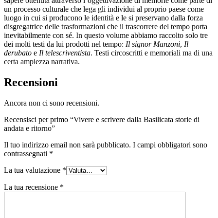
sapere ottenuta attraverso l’oggettivazione di memorie come parte di
un processo culturale che lega gli individui al proprio paese come
luogo in cui si producono le identità e le si preservano dalla forza
disgregatrice delle trasformazioni che il trascorrere del tempo porta
inevitabilmente con sé. In questo volume abbiamo raccolto solo tre
dei molti testi da lui prodotti nel tempo:
Il signor Manzoni
,
Il
derubato
e
Il telescriventista
. Testi circoscritti e memoriali ma di una
certa ampiezza narrativa.
Recensioni
Ancora non ci sono recensioni.
Recensisci per primo “Vivere e scrivere dalla Basilicata storie di
andata e ritorno”
Il tuo indirizzo email non sarà pubblicato.
I campi obbligatori sono
contrassegnati
*
La tua valutazione
*
La tua recensione
*