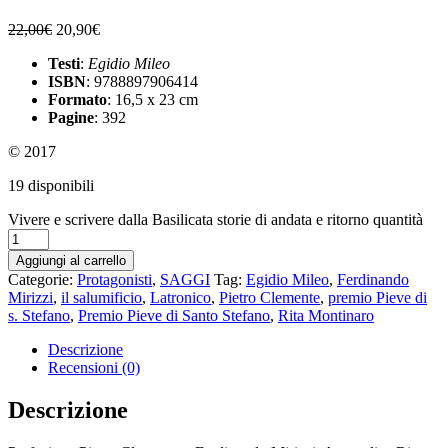
22,00
€
20,90
€
Testi
:
Egidio Mileo
ISBN
: 9788897906414
Formato
: 16,5 x 23 cm
Pagine
: 392
© 2017
19 disponibili
Vivere e scrivere dalla Basilicata storie di andata e ritorno quantità
Aggiungi al carrello
Categorie:
Protagonisti
,
SAGGI
Tag:
Egidio Mileo
,
Ferdinando
Mirizzi
,
il salumificio
,
Latronico
,
Pietro Clemente
,
premio Pieve di
s. Stefano
,
Premio Pieve di Santo Stefano
,
Rita Montinaro
Descrizione
Recensioni (0)
Descrizione