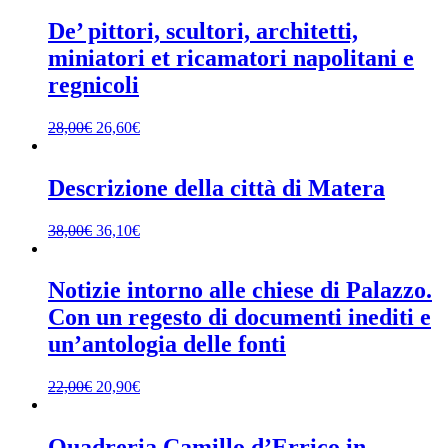
De’ pittori, scultori, architetti,
miniatori et ricamatori napolitani e
regnicoli
28,00
€
26,60
€
Descrizione della città di Matera
38,00
€
36,10
€
Notizie intorno alle chiese di Palazzo.
Con un regesto di documenti inediti e
un’antologia delle fonti
22,00
€
20,90
€
Quadreria Camillo d’Errico in