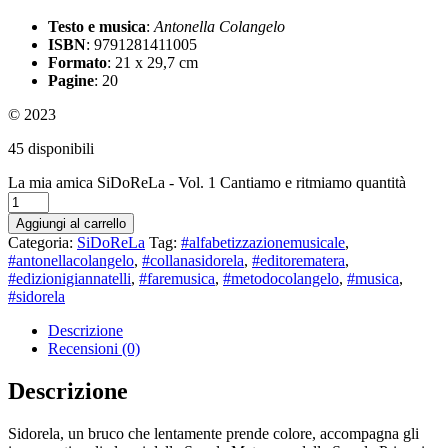
Testo e musica
:
Antonella Colangelo
ISBN
: 9791281411005
Formato
: 21 x 29,7 cm
Pagine
: 20
© 2023
45 disponibili
La mia amica SiDoReLa - Vol. 1 Cantiamo e ritmiamo quantità
Aggiungi al carrello
Categoria:
SiDoReLa
Tag:
#alfabetizzazionemusicale
,
#antonellacolangelo
,
#collanasidorela
,
#editorematera
,
#edizionigiannatelli
,
#faremusica
,
#metodocolangelo
,
#musica
,
#sidorela
Descrizione
Recensioni (0)
Descrizione
Sidorela, un bruco che lentamente prende colore, accompagna gli