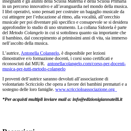
insegnanti e gli alunni della Scuola Materna e della Scuola Primaria
in un percorso innovativo e all’avanguardia nel mondo della musica.
I libri operativi, sono pensati per costruire un bagaglio musicale da
cui attingere per l’educazione al ritmo, alla vocalità, all’orecchio
musicale per poi diventare più specifico e consapevole se si desidera
approfondire lo studio di uno strumento. La collana Sidorela è parte
del
Metodo Colangelo
in cui si sottolinea quanto sia importante che
il bambino, dal concepimento ai primissimi anni di vita, sia immerso
nell’ascolto della musica.
L’autrice,
Antonella Colangelo
, è disponibile per lezioni
dimostrative e/o formazione docenti, i corsi sono certificati e
riconosciuti dal MIUR.
antonellacolangelo.com/corso-per-docenti-
musica-per-tutti-metodo-colangelo
I proventi dell’autrice saranno devoluti all’associazione di
volontariato Scricciolo che opera a favore dei bambini prematuri e a
sostegno delle loro famiglie.
www.scriccioloassociazione.org
*Per acquisti multipli inviare mail a: info@edizionigiannatelli.it