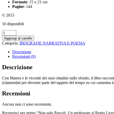
Formato
: 15 x 21 cm
Pagine
: 144
© 2015
10 disponibili
Non
solo
Aggiungi al carrello
Pascoli.
Categoria:
BIOGRAFIE NARRATIVA E POESIA
Un
professore
Descrizione
al
Recensioni (0)
Regio
Liceo
Descrizione
quantità
Con Matera e le vicende dei suoi cittadini sullo sfondo, il libro raccont
(ri)annodati per divenire parte del tappeto del tempo su cui cammina la
Recensioni
Ancora non ci sono recensioni.
Recensisci per primo “Non solo Pascoli. Un professore al Regio Lice