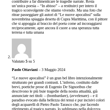
contribuire a far dimenticare le tragedie narrate. Resta
un’unica poesia – “In abisso” – a restituirci per intero il
tragico sconvolgente che stiamo vivendo. Ma una foto che
ritrae passeggiare gli autori di “Le nuove apocalissi” sulla
novembrina spiaggia deserta di Cupra Marittima, con il pittore
che si appoggia al braccio del poeta come ad incoraggiarsi
reciprocamente, apre ancora il cuore a una speranza tutta
terrena e tutta umana
Valutato
5
su 5
Paolo Ottaviani
–
3 Maggio 2024
“Le nuove apocalissi” è un gran bel libro intenzionalmente
strutturato per grandi contrasti. L’inferno, costituito dalle
brevi, poetiche prose di Eugenio De Signoribus che
descrivono le più buie tragedie della nostra attualità, già
annunciate nei titoli: – (bombardare), (avvelenare) – e il
paradiso evocato dalla bellezza dei tenui e pur incisivi colori
degli acquarelli di Pietro Paolo Tarasco che, pur facendo
riferimento al tragico narrato, lo sublimano nella dolcezza