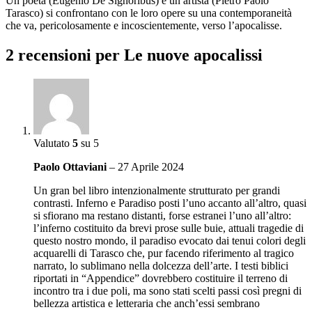
Un poeta (Eugenio De Signoribus) e un artista (Pietro Paolo
Tarasco) si confrontano con le loro opere su una contemporaneità
che va, pericolosamente e incoscientemente, verso l’apocalisse.
2 recensioni per
Le nuove apocalissi
Valutato
5
su 5
Paolo Ottaviani
–
27 Aprile 2024
Un gran bel libro intenzionalmente strutturato per grandi
contrasti. Inferno e Paradiso posti l’uno accanto all’altro, quasi
si sfiorano ma restano distanti, forse estranei l’uno all’altro:
l’inferno costituito da brevi prose sulle buie, attuali tragedie di
questo nostro mondo, il paradiso evocato dai tenui colori degli
acquarelli di Tarasco che, pur facendo riferimento al tragico
narrato, lo sublimano nella dolcezza dell’arte. I testi biblici
riportati in “Appendice” dovrebbero costituire il terreno di
incontro tra i due poli, ma sono stati scelti passi così pregni di
bellezza artistica e letteraria che anch’essi sembrano