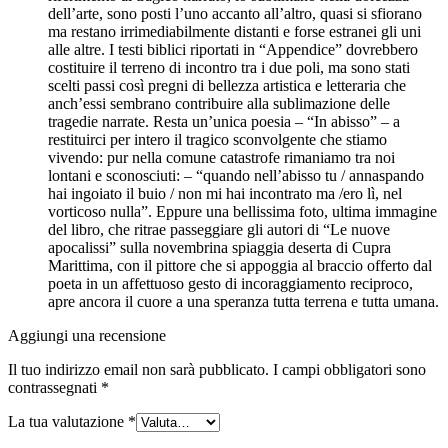
dell’arte, sono posti l’uno accanto all’altro, quasi si sfiorano
ma restano irrimediabilmente distanti e forse estranei gli uni
alle altre. I testi biblici riportati in “Appendice” dovrebbero
costituire il terreno di incontro tra i due poli, ma sono stati
scelti passi così pregni di bellezza artistica e letteraria che
anch’essi sembrano contribuire alla sublimazione delle
tragedie narrate. Resta un’unica poesia – “In abisso” – a
restituirci per intero il tragico sconvolgente che stiamo
vivendo: pur nella comune catastrofe rimaniamo tra noi
lontani e sconosciuti: – “quando nell’abisso tu / annaspando
hai ingoiato il buio / non mi hai incontrato ma /ero lì, nel
vorticoso nulla”. Eppure una bellissima foto, ultima immagine
del libro, che ritrae passeggiare gli autori di “Le nuove
apocalissi” sulla novembrina spiaggia deserta di Cupra
Marittima, con il pittore che si appoggia al braccio offerto dal
poeta in un affettuoso gesto di incoraggiamento reciproco,
apre ancora il cuore a una speranza tutta terrena e tutta umana.
Aggiungi una recensione
Il tuo indirizzo email non sarà pubblicato.
I campi obbligatori sono
contrassegnati
*
La tua valutazione
*