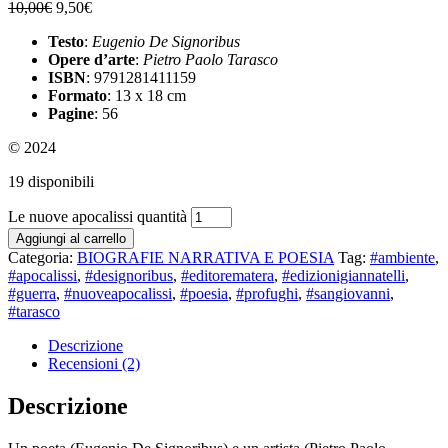
10,00
€
9,50
€
Testo
:
Eugenio De Signoribus
Opere d’arte
:
Pietro Paolo Tarasco
ISBN
: 9791281411159
Formato
: 13 x 18 cm
Pagine
: 56
© 2024
19 disponibili
Le nuove apocalissi quantità
Aggiungi al carrello
Categoria:
BIOGRAFIE NARRATIVA E POESIA
Tag:
#ambiente
,
#apocalissi
,
#designoribus
,
#editorematera
,
#edizionigiannatelli
,
#guerra
,
#nuoveapocalissi
,
#poesia
,
#profughi
,
#sangiovanni
,
#tarasco
Descrizione
Recensioni (2)
Descrizione