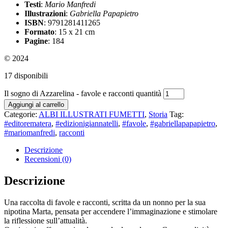
Testi
:
Mario Manfredi
Illustrazioni
:
Gabriella Papapietro
ISBN
: 9791281411265
Formato
: 15 x 21 cm
Pagine
: 184
© 2024
17 disponibili
Il sogno di Azzarelina - favole e racconti quantità
Aggiungi al carrello
Categorie:
ALBI ILLUSTRATI FUMETTI
,
Storia
Tag:
#editorematera
,
#edizionigiannatelli
,
#favole
,
#gabriellapapapietro
,
#mariomanfredi
,
racconti
Descrizione
Recensioni (0)
Descrizione
Una raccolta di favole e racconti, scritta da un nonno per la sua
nipotina Marta, pensata per accendere l’immaginazione e stimolare
la riflessione sull’attualità.