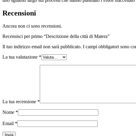
uno sguardo largo sui processi che hanno plasmato l’
ethos
sfaccettato
Recensioni
Ancora non ci sono recensioni.
Recensisci per primo “Descrizione della città di Matera”
Il tuo indirizzo email non sarà pubblicato.
I campi obbligatori sono co
La tua valutazione
*
La tua recensione
*
Nome
*
Email
*