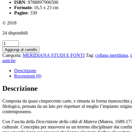
ISBN
: 9788897906506
Formato
: 16,5 x 23 cm
Pagine
: 330
© 2018
24 disponibili
Descrizione
della
Aggiungi al carrello
città
Categoria:
MERIDIANA STUDI E FONTI
Tag:
collana meridiana
,
d
di
antiche
Matera
quantità
Descrizione
Recensioni (0)
Descrizione
Composta da quasi cinquecento carte, e rimasta in forma manoscritta p
filologica, pensata da un lato per rispettare al meglio l’impianto origina
contemporanea.
Con l’uscita della
Descrizione della città di Matera
(Matera, 1689-1772
culturale. Concepita per muoversi su un terreno disciplinare dai conf