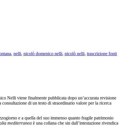
ontana
,
nelli
,
nicolò domenico nelli
,
nicolò nelli
,
trascrizione fonti
o Nelli viene finalmente pubblicata dopo un’accurata revisione
a consultazione di un testo di straordinario valore per la ricerca
ezzogiorno e a quella del suo immenso quanto fragile patrimonio
Italia mediterranea
è una collana che sin dall’intestazione rivendica