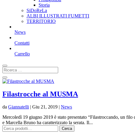
Storia
SiDoReLa
ALBI ILLUSTRATI FUMETTI
TERRITORIO
News
Contatti
Carrello
Filastrocche al MUSMA
da
Giannatelli
|
Giu 21, 2019
|
News
Mercoledì 19 giugno 2019 è stato presentato “Filastroccando, un filo di
e Marcella Bruno ha caratterizzato la serata. Il...
Cerca:
Cerca