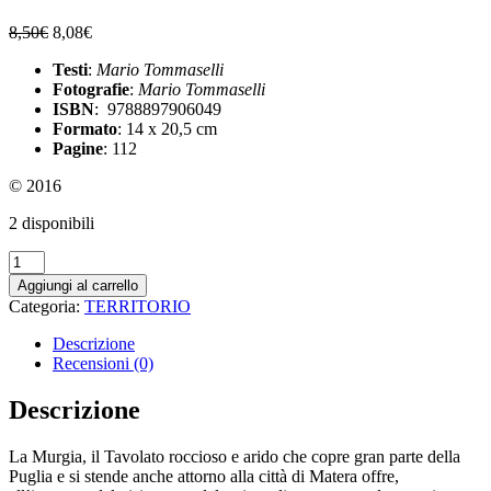
8,50
€
8,08
€
Testi
:
Mario Tommaselli
Fotografie
:
Mario Tommaselli
ISBN
: 9788897906049
Formato
: 14 x 20,5 cm
Pagine
: 112
© 2016
2 disponibili
Il
parco
Aggiungi al carrello
della
Categoria:
TERRITORIO
murgia
materana.
Descrizione
Guida
Recensioni (0)
all’escursionismo
quantità
Descrizione
La Murgia, il Tavolato roccioso e arido che copre gran parte della
Puglia e si stende anche attorno alla città di Matera offre,