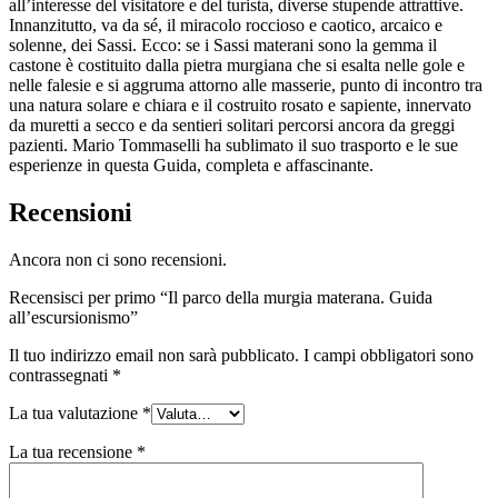
all’interesse del visitatore e del turista, diverse stupende attrattive.
Innanzitutto, va da sé, il miracolo roccioso e caotico, arcaico e
solenne, dei Sassi. Ecco: se i Sassi materani sono la gemma il
castone è costituito dalla pietra murgiana che si esalta nelle gole e
nelle falesie e si aggruma attorno alle masserie, punto di incontro tra
una natura solare e chiara e il costruito rosato e sapiente, innervato
da muretti a secco e da sentieri solitari percorsi ancora da greggi
pazienti. Mario Tommaselli ha sublimato il suo trasporto e le sue
esperienze in questa Guida, completa e affascinante.
Recensioni
Ancora non ci sono recensioni.
Recensisci per primo “Il parco della murgia materana. Guida
all’escursionismo”
Il tuo indirizzo email non sarà pubblicato.
I campi obbligatori sono
contrassegnati
*
La tua valutazione
*
La tua recensione
*