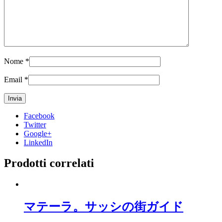
Nome
*
Email
*
Facebook
Twitter
Google+
LinkedIn
Prodotti correlati
マテーラ。サッシの街ガイド