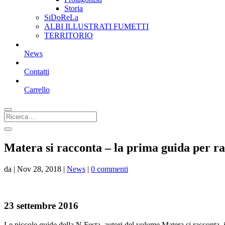
Storia
SiDoReLa
ALBI ILLUSTRATI FUMETTI
TERRITORIO
News
Contatti
Carrello
Matera si racconta – la prima guida per r
da
|
Nov 28, 2018
|
News
|
0 commenti
23 settembre 2016
Le piccole guide della N.Festa, autori del volume Matera si racconta, i