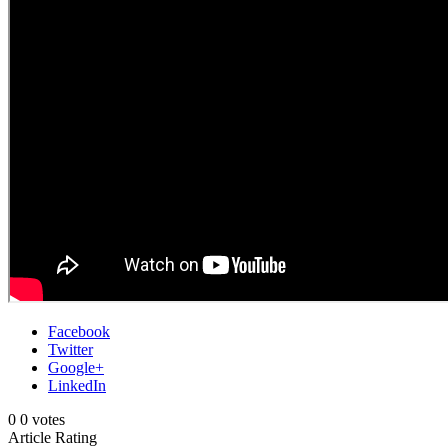
Facebook
Twitter
Google+
LinkedIn
0
0
votes
Article Rating