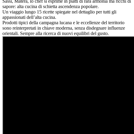
Sassi, Matera, lo chef si esprime in piatti di rara armonia ma ricchi di
sapore: alta cucina di schietta ascendenza popolare.
Un viaggio lungo 15 ricette spiegate nel dettaglio per tutti gli
appassionati dell’alta cucina.
Prodotti tipici della campagna lucana e le eccellenze del territorio
sono reinterpretati in chiave moderna, senza disdegnare influenze
orientali. Sempre alla ricerca di nuovi equilibri del gusto.