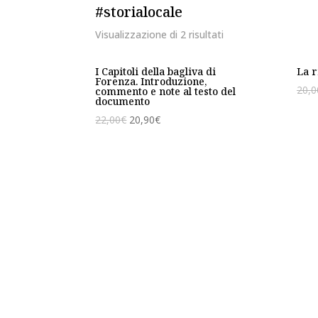
#storialocale
Visualizzazione di 2 risultati
I Capitoli della bagliva di
La r
Forenza. Introduzione,
20,0
commento e note al testo del
documento
22,00
€
20,90
€