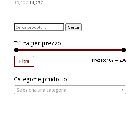
15,00
€
14,25
€
Cerca:
Cerca
Filtra per prezzo
Prezzo
Prezzo
Prezzo:
10€
—
20€
Filtra
Min
Max
Categorie prodotto
Seleziona una categoria