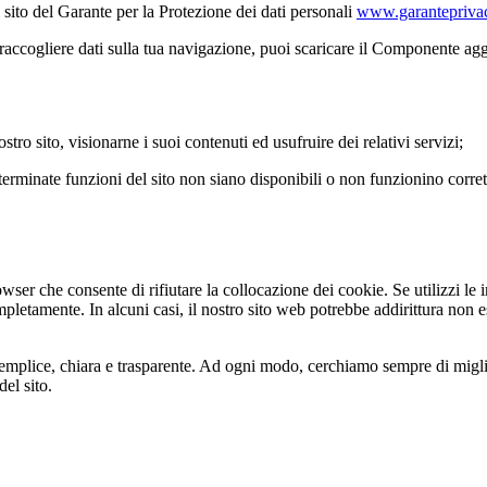
l sito del Garante per la Protezione dei dati personali
www.garanteprivac
i raccogliere dati sulla tua navigazione, puoi scaricare il Componente ag
stro sito, visionarne i suoi contenuti ed usufruire dei relativi servizi;
eterminate funzioni del sito non siano disponibili o non funzionino corr
er che consente di rifiutare la collocazione dei cookie. Se utilizzi le i
mpletamente. In alcuni casi, il nostro sito web potrebbe addirittura non es
emplice, chiara e trasparente. Ad ogni modo, cerchiamo sempre di miglior
del sito.