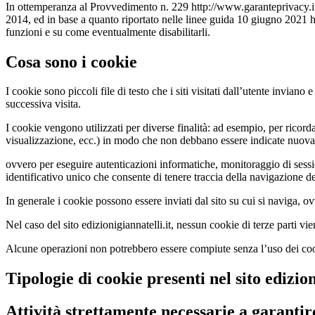
In ottemperanza al Provvedimento n. 229 http://www.garanteprivacy.
2014, ed in base a quanto riportato nelle linee guida 10 giugno 2021
funzioni e su come eventualmente disabilitarli.
Cosa sono i cookie
I cookie sono piccoli file di testo che i siti visitati dall’utente inviano
successiva visita.
I cookie vengono utilizzati per diverse finalità: ad esempio, per ricorda
visualizzazione, ecc.) in modo che non debbano essere indicate nuovamen
ovvero per eseguire autenticazioni informatiche, monitoraggio di sess
identificativo unico che consente di tenere traccia della navigazione dell’
In generale i cookie possono essere inviati dal sito su cui si naviga, ovv
Nel caso del sito edizionigiannatelli.it, nessun cookie di terze parti vie
Alcune operazioni non potrebbero essere compiute senza l’uso dei cook
Tipologie di cookie presenti nel sito edizion
Attività strettamente necessarie a garantir