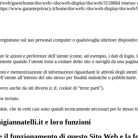
it/web/guest/home/docweb/-/docweb-display/docweb/3118884 emesso dal 
 https://www.garanteprivacy.it/home/docweb/-/docweb-display/docweb/96
 e registrano sul suo personal computer o qualsivoglia ulteriore dispositivo
re le azioni e preferenze dell’utente (come, ad esempio, i dati di login, l
te quando l’utente torni a visitare detto sito o navighi da una pagina a
ioni e memorizzazione di informazioni riguardanti le attività degli uten
utente all’interno del sito stesso per finalità statistiche o pubblicitarie.
ero anche da siti diversi (c.d. cookie di “terze parti”).
ne inviato.
ie, che in certi casi sono quindi tecnicamente necessari per lo stesso f
igiannatelli.it e loro funzioni
e il funzionamento di questo Sito Web e la f