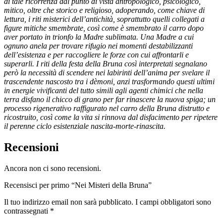
di tale ricorrenza dal punto di vista antropologico, psicologico,
mitico, oltre che storico e religioso, adoperando, come chiave di
lettura, i riti misterici dell’antichità, soprattutto quelli collegati a
figure mitiche smembrate, così come è smembrato il carro dopo
aver portato in trionfo la Madre sublimata. Una Madre a cui
ognuno anela per trovare rifugio nei momenti destabilizzanti
dell’esistenza e per raccogliere le forze con cui affrontarli e
superarli. I riti della festa della Bruna così interpretati segnalano
però la necessità di scendere nei labirinti dell’anima per svelare il
trascendente nascosto tra i dèmoni, anzi trasformando questi ultimi
in energie vivificanti del tutto simili agli agenti chimici che nella
terra disfano il chicco di grano per far rinascere la nuova spiga; un
processo rigenerativo raffigurato nel carro della Bruna distrutto e
ricostruito, così come la vita si rinnova dal disfacimento per ripetere
il perenne ciclo esistenziale nascita-morte-rinascita.
Recensioni
Ancora non ci sono recensioni.
Recensisci per primo “Nei Misteri della Bruna”
Il tuo indirizzo email non sarà pubblicato.
I campi obbligatori sono
contrassegnati
*