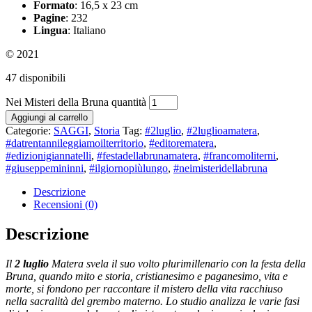
Formato
: 16,5 x 23 cm
Pagine
: 232
Lingua
: Italiano
© 2021
47 disponibili
Nei Misteri della Bruna quantità
Aggiungi al carrello
Categorie:
SAGGI
,
Storia
Tag:
#2luglio
,
#2luglioamatera
,
#datrentannileggiamoilterritorio
,
#editorematera
,
#edizionigiannatelli
,
#festadellabrunamatera
,
#francomoliterni
,
#giuseppemininni
,
#ilgiornopiùlungo
,
#neimisteridellabruna
Descrizione
Recensioni (0)
Descrizione
Il
2 luglio
Matera svela il suo volto plurimillenario con la festa della
Bruna, quando mito e storia, cristianesimo e paganesimo, vita e
morte, si fondono per raccontare il mistero della vita racchiuso
nella sacralità del grembo materno. Lo studio analizza le varie fasi