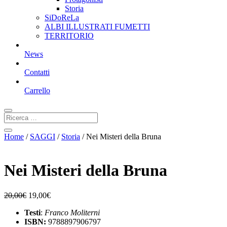
Storia
SiDoReLa
ALBI ILLUSTRATI FUMETTI
TERRITORIO
News
Contatti
Carrello
Home
/
SAGGI
/
Storia
/ Nei Misteri della Bruna
Nei Misteri della Bruna
20,00
€
19,00
€
Testi
:
Franco Moliterni
ISBN:
9788897906797