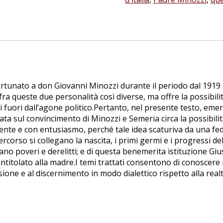
Giovanni
Minozzi
e
la
nascita
dell'Opera
quantità
 Fortunato a don Giovanni Minozzi durante il periodo dal 1919
fra queste due personalità così diverse, ma offre la possibil
i fuori dall’agone politico.Pertanto, nel presente testo, eme
ata sul convincimento di Minozzi e Semeria circa la possibil
ente e con entusiasmo, perché tale idea scaturiva da una fed
percorso si collegano la nascita, i primi germi e i progressi d
rano poveri e derelitti; e di questa benemerita istituzione G
 intitolato alla madre.I temi trattati consentono di conoscer
sione e al discernimento in modo dialettico rispetto alla realt