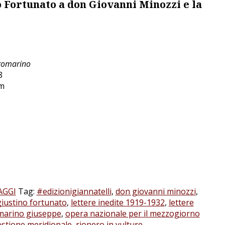
o Fortunato a don Giovanni Minozzi e la
romarino
8
cm
AGGI
Tag:
#edizionigiannatelli
,
don giovanni minozzi
,
giustino fortunato
,
lettere inedite 1919-1932
,
lettere
marino giuseppe
,
opera nazionale per il mezzogiorno
stione meridionale
,
rionero in vulture