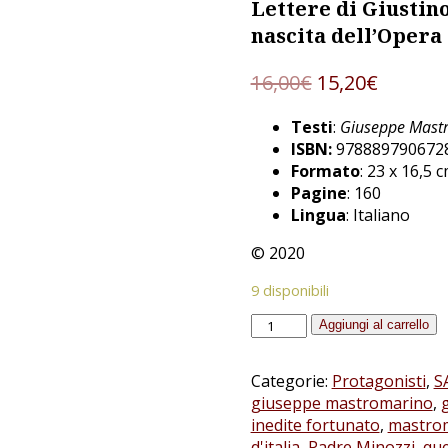
Lettere di Giustin
nascita dell’Opera
16,00
€
15,20
€
Testi
:
Giuseppe Mast
ISBN:
978889790672
Formato
: 23 x 16,5 
Pagine
: 160
Lingua
: Italiano
© 2020
9 disponibili
Lettere
Aggiungi al carrello
di
Giustino
Categorie:
Protagonisti
,
S
Fortunato
giuseppe mastromarino
,
a
inedite fortunato
,
mastro
don
d'italia
,
Padre Minozzi
,
que