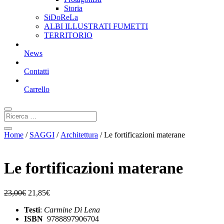
Storia
SiDoReLa
ALBI ILLUSTRATI FUMETTI
TERRITORIO
News
Contatti
Carrello
Home
/
SAGGI
/
Architettura
/ Le fortificazioni materane
Le fortificazioni materane
23,00
€
21,85
€
Testi
:
Carmine Di Lena
ISBN
9788897906704