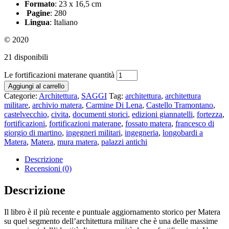
Formato
: 23 x 16,5 cm
Pagine
: 280
Lingua
: Italiano
© 2020
21 disponibili
Le fortificazioni materane quantità
Aggiungi al carrello
Categorie:
Architettura
,
SAGGI
Tag:
architettura
,
architettura
militare
,
archivio matera
,
Carmine Di Lena
,
Castello Tramontano
,
castelvecchio
,
civita
,
documenti storici
,
edizioni giannatelli
,
fortezza
,
fortificazioni
,
fortificazioni materane
,
fossato matera
,
francesco di
giorgio di martino
,
ingegneri militari
,
ingegneria
,
longobardi a
Matera
,
Matera
,
mura matera
,
palazzi antichi
Descrizione
Recensioni (0)
Descrizione
Il libro è il più recente e puntuale aggiornamento storico per Matera
su quel segmento dell’architettura militare che è una delle massime